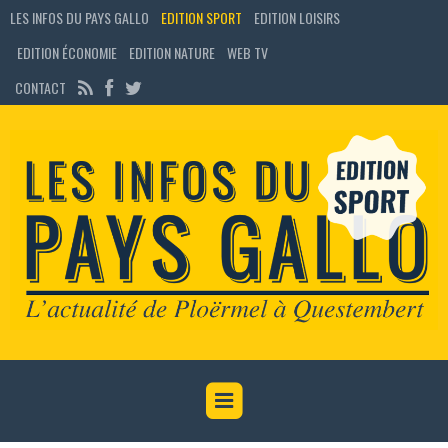
LES INFOS DU PAYS GALLO
EDITION SPORT
EDITION LOISIRS
EDITION ÉCONOMIE
EDITION NATURE
WEB TV
CONTACT