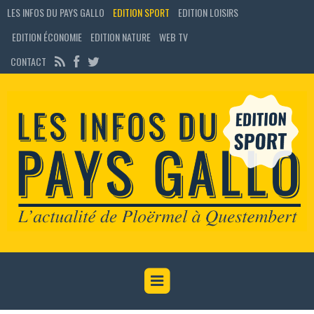
LES INFOS DU PAYS GALLO
EDITION SPORT
EDITION LOISIRS
EDITION ÉCONOMIE
EDITION NATURE
WEB TV
CONTACT