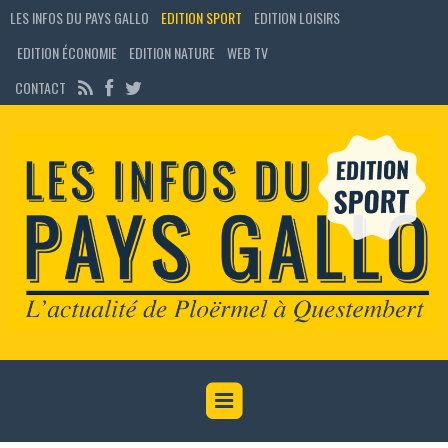
LES INFOS DU PAYS GALLO
EDITION SPORT
EDITION LOISIRS
EDITION ÉCONOMIE
EDITION NATURE
WEB TV
CONTACT