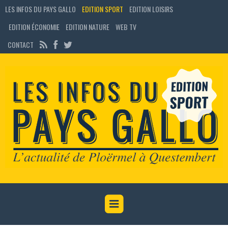
LES INFOS DU PAYS GALLO
EDITION SPORT
EDITION LOISIRS
EDITION ÉCONOMIE
EDITION NATURE
WEB TV
CONTACT