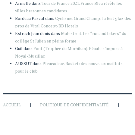
Armelle
dans
Tour de France 2021. France Bleu révèle les
villes bretonnes candidates
Bordeau Pascal
dans
Cyclisme. Grand Champ: la fest glaz des
pros de Vital Concept-BB Hotels
Estruch Jean denis
dans
Malestroit. Les “run and bikers” du
collège St Julien en pleine forme
Guil
dans
Foot (Trophée du Morbihan). Péaule s’impose à
Noyal-Muzillac
AUSSUT
dans
Pleucadeuc. Basket: des nouveaux maillots
pour le club
ACCUEIL
POLITIQUE DE CONFIDENTIALITÉ
MENTIONS LÉGALES
CRÉDITS
CONTACT