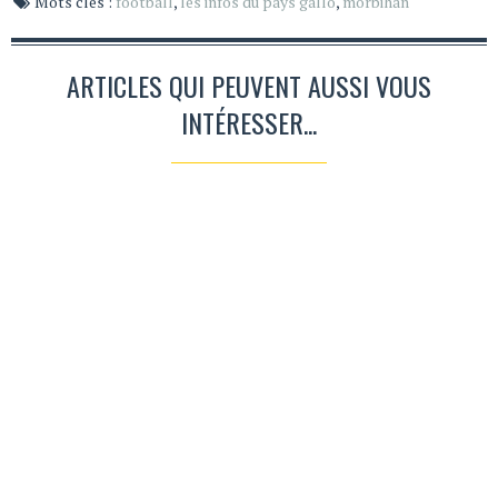
Mots clés :
football
,
les infos du pays gallo
,
morbihan
ARTICLES QUI PEUVENT AUSSI VOUS
INTÉRESSER...