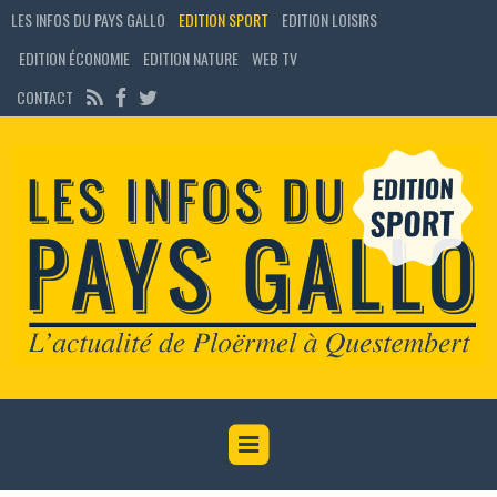
LES INFOS DU PAYS GALLO
EDITION SPORT
EDITION LOISIRS
EDITION ÉCONOMIE
EDITION NATURE
WEB TV
CONTACT