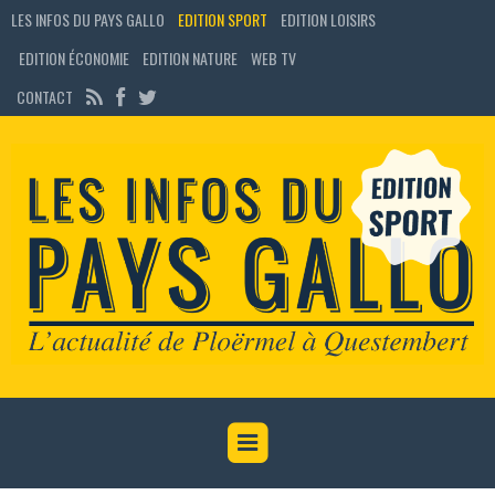
LES INFOS DU PAYS GALLO
EDITION SPORT
EDITION LOISIRS
EDITION ÉCONOMIE
EDITION NATURE
WEB TV
CONTACT