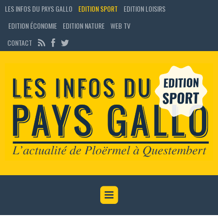
LES INFOS DU PAYS GALLO
EDITION SPORT
EDITION LOISIRS
EDITION ÉCONOMIE
EDITION NATURE
WEB TV
CONTACT