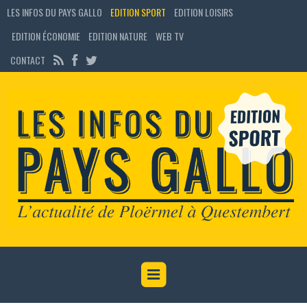
LES INFOS DU PAYS GALLO
EDITION SPORT
EDITION LOISIRS
EDITION ÉCONOMIE
EDITION NATURE
WEB TV
CONTACT