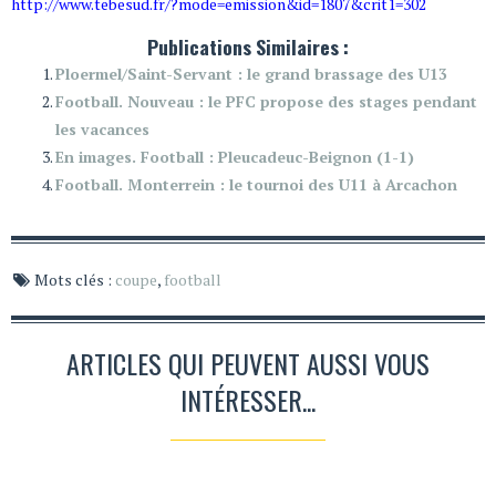
http://www.tebesud.fr/?mode=emission&id=1807&crit1=302
Publications Similaires :
Ploermel/Saint-Servant : le grand brassage des U13
Football. Nouveau : le PFC propose des stages pendant
les vacances
En images. Football : Pleucadeuc-Beignon (1-1)
Football. Monterrein : le tournoi des U11 à Arcachon
Mots clés :
coupe
,
football
ARTICLES QUI PEUVENT AUSSI VOUS
INTÉRESSER...