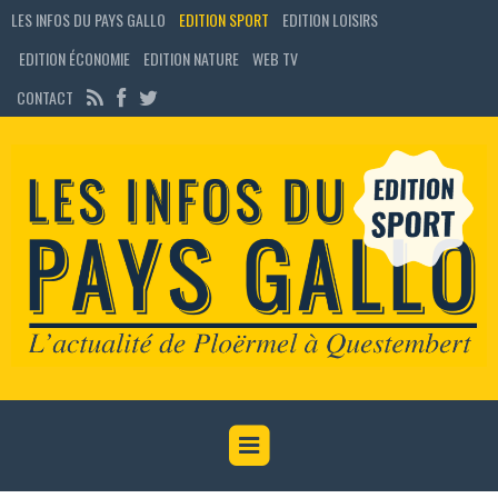
LES INFOS DU PAYS GALLO
EDITION SPORT
EDITION LOISIRS
EDITION ÉCONOMIE
EDITION NATURE
WEB TV
CONTACT