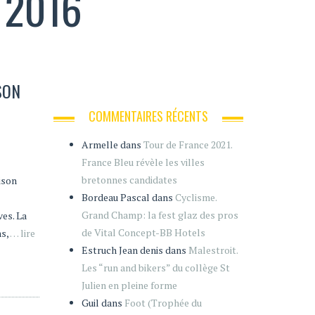
 2016
SON
COMMENTAIRES RÉCENTS
Armelle
dans
Tour de France 2021.
France Bleu révèle les villes
bretonnes candidates
ison
Bordeau Pascal
dans
Cyclisme.
Grand Champ: la fest glaz des pros
ves. La
de Vital Concept-BB Hotels
hs,
… lire
Estruch Jean denis
dans
Malestroit.
Les “run and bikers” du collège St
Julien en pleine forme
Guil
dans
Foot (Trophée du