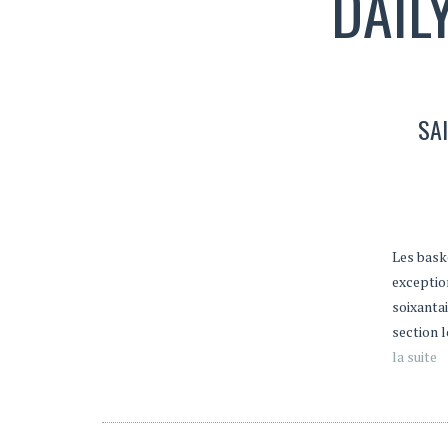
DAIL
SA
Les bask
exceptio
soixantai
section 
la suite