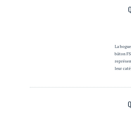
La bogue
bâton FS
représent
leur caté
Q