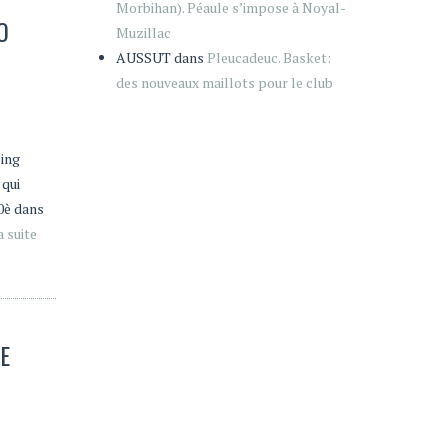
Morbihan). Péaule s’impose à Noyal-
O
Muzillac
AUSSUT
dans
Pleucadeuc. Basket:
des nouveaux maillots pour le club
ling
 qui
20è dans
a suite
LE