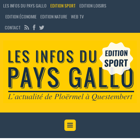
LES INFOS DU PAYS GALLO
EDITION SPORT
EDITION LOISIRS
EDITION ÉCONOMIE
EDITION NATURE
WEB TV
CONTACT