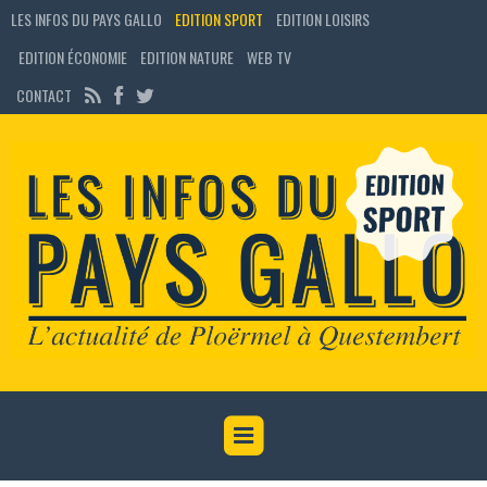
LES INFOS DU PAYS GALLO
EDITION SPORT
EDITION LOISIRS
EDITION ÉCONOMIE
EDITION NATURE
WEB TV
CONTACT