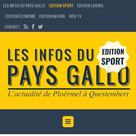
LES INFOS DU PAYS GALLO
EDITION SPORT
EDITION LOISIRS
EDITION ÉCONOMIE
EDITION NATURE
WEB TV
CONTACT