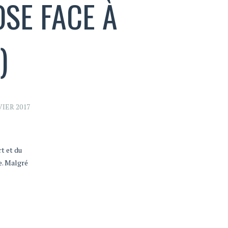
OSE FACE À
)
VIER 2017
t et du
le. Malgré