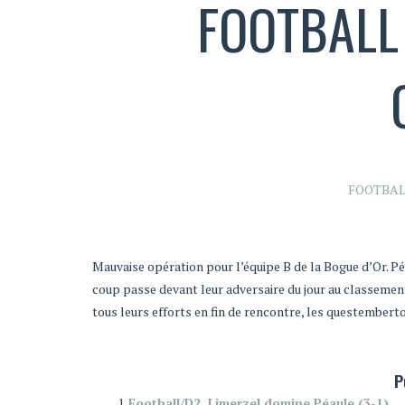
FOOTBALL 
FOOTBAL
Mauvaise opération pour l’équipe B de la Bogue d’Or. P
coup passe devant leur adversaire du jour au classement
tous leurs efforts en fin de rencontre, les questember
P
Football/D2. Limerzel domine Péaule (3-1)