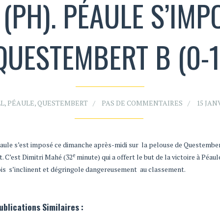
(PH). PÉAULE S’IMP
QUESTEMBERT B (0-1
L
,
PÉAULE
,
QUESTEMBERT
PAS DE COMMENTAIRES
15 JAN
éaule s’est imposé ce dimanche après-midi sur la pelouse de Questember
e
. C’est Dimitri Mahé (32
minute) qui a offert le but de la victoire à Péau
tois s’inclinent et dégringole dangereusement au classement.
ublications Similaires :