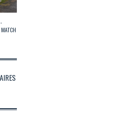
-
E MATCH
TAIRES