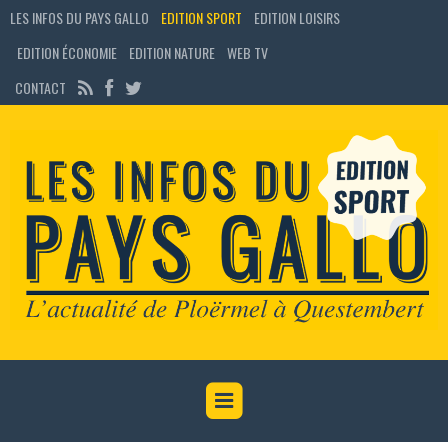
LES INFOS DU PAYS GALLO
EDITION SPORT
EDITION LOISIRS
EDITION ÉCONOMIE
EDITION NATURE
WEB TV
CONTACT