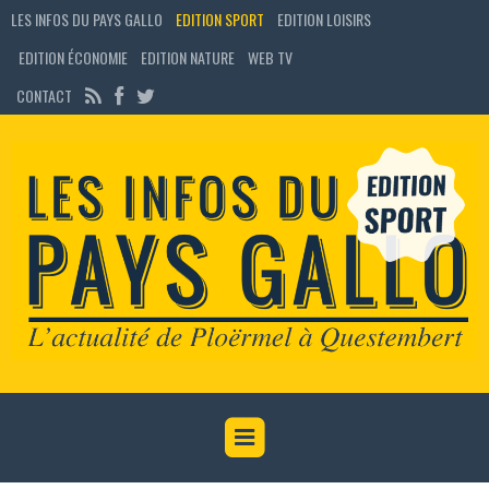
LES INFOS DU PAYS GALLO
EDITION SPORT
EDITION LOISIRS
EDITION ÉCONOMIE
EDITION NATURE
WEB TV
CONTACT