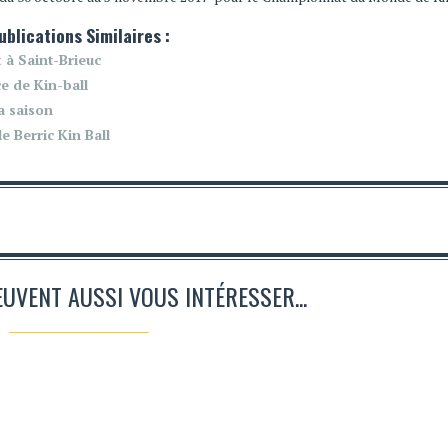
ublications Similaires :
 à Saint-Brieuc
e de Kin-ball
la saison
e Berric Kin Ball
EUVENT AUSSI VOUS INTÉRESSER...