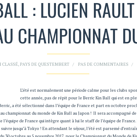
BALL : LUCIEN RAULT
 AU CHAMPIONNAT D
 CLASSÉ
,
PAYS DE QUESTEMBERT
PAS DE COMMENTAIRES
L’été est normalement une période calme pour les clubs spor
cette année, pas de répit pour le Berric Kin Ball qui est en ple
à Berric, a été sélectionné dans l’équipe de France et part en octobre proc
e au championnat du monde de Kin Ball au Japon ! Il sera accompagné d
e l’équipe de France qui intègre quant à lui le staff de l’équipe de France. 
 suivre jusqu’à Tokyo ! En attendant le séjour, l’été est parsemé d’entra
re du 30 octobre au 5 novembre 2017 pour le Championnat du Monde de Ki