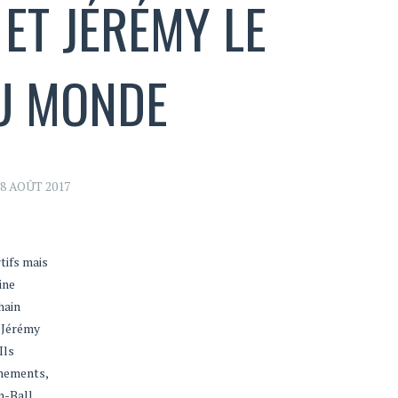
 ET JÉRÉMY LE
U MONDE
8 AOÛT 2017
tifs mais
ine
hain
e Jérémy
Ils
înements,
n-Ball.