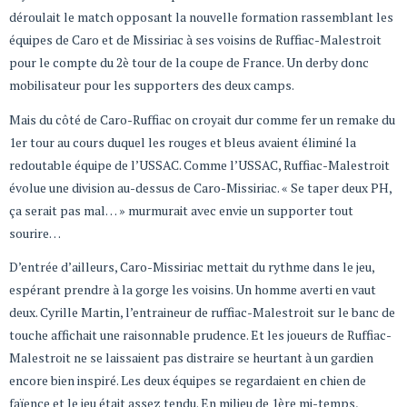
déroulait le match opposant la nouvelle formation rassemblant les
équipes de Caro et de Missiriac à ses voisins de Ruffiac-Malestroit
pour le compte du 2è tour de la coupe de France. Un derby donc
mobilisateur pour les supporters des deux camps.
Mais du côté de Caro-Ruffiac on croyait dur comme fer un remake du
1er tour au cours duquel les rouges et bleus avaient éliminé la
redoutable équipe de l’USSAC. Comme l’USSAC, Ruffiac-Malestroit
évolue une division au-dessus de Caro-Missiriac. « Se taper deux PH,
ça serait pas mal… » murmurait avec envie un supporter tout
sourire…
D’entrée d’ailleurs, Caro-Missiriac mettait du rythme dans le jeu,
espérant prendre à la gorge les voisins. Un homme averti en vaut
deux. Cyrille Martin, l’entraineur de ruffiac-Malestroit sur le banc de
touche affichait une raisonnable prudence. Et les joueurs de Ruffiac-
Malestroit ne se laissaient pas distraire se heurtant à un gardien
encore bien inspiré. Les deux équipes se regardaient en chien de
faïence et le jeu était assez tendu. En milieu de 1ère mi-temps,