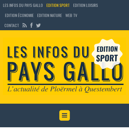
LES INFOS DU PAYS GALLO
EDITION SPORT
EDITION LOISIRS
EDITION ÉCONOMIE
EDITION NATURE
WEB TV
CONTACT