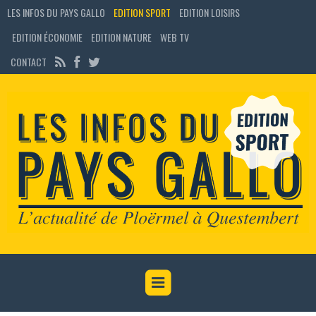
LES INFOS DU PAYS GALLO
EDITION SPORT
EDITION LOISIRS
EDITION ÉCONOMIE
EDITION NATURE
WEB TV
CONTACT