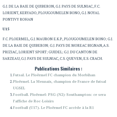
G.J. DE LA BAIE DE QUIBERON, G.J. PAYS DE SULNIAC, F.C.
LORIENT, KERYADO, PLOUGOUMELEN BONO, G.J. NOYAL
PONTIVY ROHAN
U15
F.C. PLOERMEL, G.J. MAURON E.K.P., PLOUGOUMELEN BONO; G.J.
DE LA BAIE DE QUIBERON; G.J. PAYS DE MOREAC BIGNAN,A.S.
PRIZIAC, LORIENT SPORT; GUIDEL; G.J. DU CANTON DE
SARZEAU, G.J. PAYS DE SULNIAC, C.S. QUEVEN, E.S. CRACH.
Publications Similaires :
Futsal. Le Ploërmel FC champion du Morbihan
Ploërmel. La Mennais, champion de France de futsal
UGSEL
Football. Ploërmel: PSG (N2)-Southampton: ce sera
l’affiche de Roc-Loisirs
Football (U17). Le Ploërmel FC accède à la R1