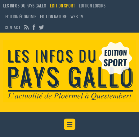
LES INFOS DU PAYS GALLO
EDITION SPORT
EDITION LOISIRS
EDITION ÉCONOMIE
EDITION NATURE
WEB TV
CONTACT