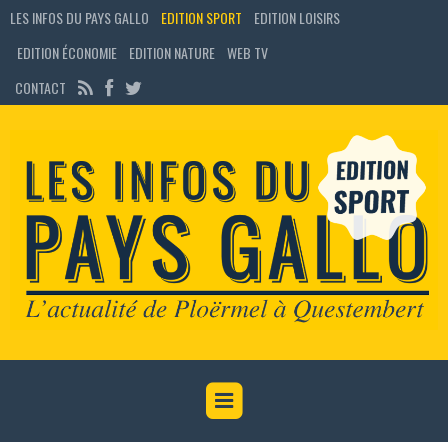
LES INFOS DU PAYS GALLO
EDITION SPORT
EDITION LOISIRS
EDITION ÉCONOMIE
EDITION NATURE
WEB TV
CONTACT