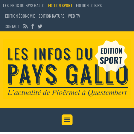
LES INFOS DU PAYS GALLO
EDITION SPORT
EDITION LOISIRS
EDITION ÉCONOMIE
EDITION NATURE
WEB TV
CONTACT