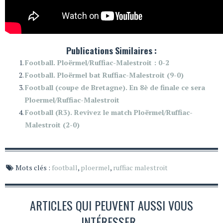
Publications Similaires :
Football. Ploërmel/Ruffiac-Malestroit : 0-2
Football. Ploërmel bat Ruffiac-Malestroit (9-0)
Football (coupe de Bretagne). En 8è de finale ce sera
Ploermel/Ruffiac-Malestroit
Football (R3). Revivez le match Ploërmel/Ruffiac-
Malestroit (2-0)
Mots clés :
football
,
ploermel
,
ruffiac malestroit
ARTICLES QUI PEUVENT AUSSI VOUS
INTÉRESSER...