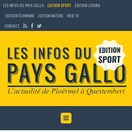
LES INFOS DU PAYS GALLO
EDITION SPORT
EDITION LOISIRS
EDITION ÉCONOMIE
EDITION NATURE
WEB TV
CONTACT