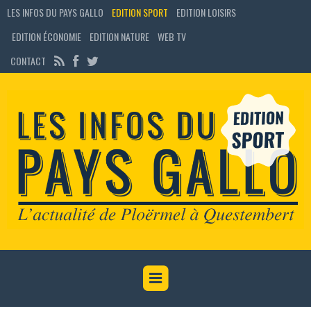
LES INFOS DU PAYS GALLO
EDITION SPORT
EDITION LOISIRS
EDITION ÉCONOMIE
EDITION NATURE
WEB TV
CONTACT