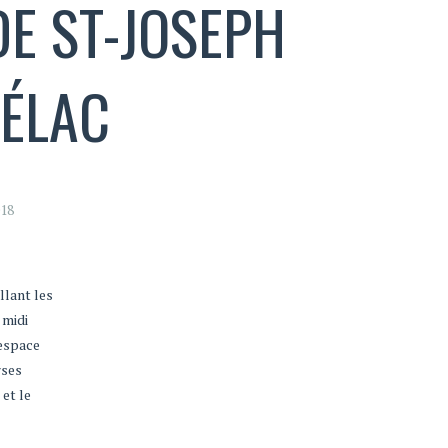
DE ST-JOSEPH
CÉLAC
18
llant les
 midi
 espace
rses
 et le