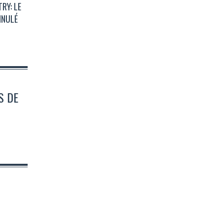
RY: LE
NNULÉ
S DE