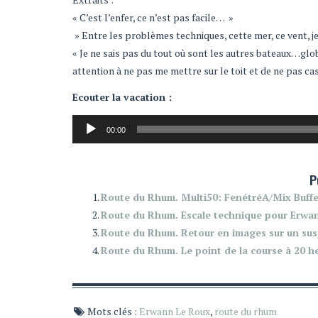
« C’est l’enfer, ce n’est pas facile… »
» Entre les problèmes techniques, cette mer, ce vent, je s
« Je ne sais pas du tout où sont les autres bateaux…glo
attention à ne pas me mettre sur le toit et de ne pas ca
Ecouter la vacation :
Lecteur
00:00
audio
P
Route du Rhum. Multi50: FenétréA/Mix Buffe
Route du Rhum. Escale technique pour Erwa
Route du Rhum. Retour en images sur un sus
Route du Rhum. Le point de la course à 20 h
Mots clés :
Erwann Le Roux
,
route du rhum