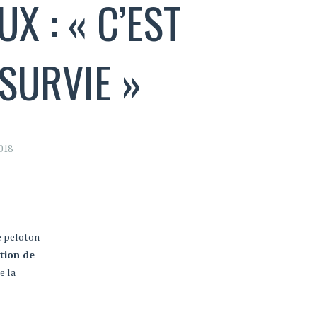
X : « C’EST
 SURVIE »
018
e peloton
ation de
e la