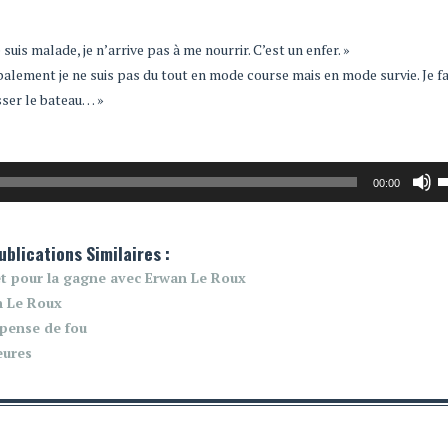
uis malade, je n’arrive pas à me nourrir. C’est un enfer. »
balement je ne suis pas du tout en mode course mais en mode survie. Je fa
sser le bateau… »
U
00:00
l
f
ublications Similaires :
h
p
t pour la gagne avec Erwan Le Roux
a
n Le Roux
o
pense de fou
d
eures
le
v