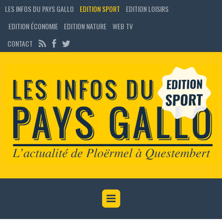
LES INFOS DU PAYS GALLO
EDITION SPORT
EDITION LOISIRS
EDITION ÉCONOMIE
EDITION NATURE
WEB TV
CONTACT