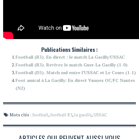
Publications Similaires :
Football (R3). En direct : le match La Gacilly/USSAC
Football (R3). Revivez le match Guer-La Gacilly (1-0)
Football (D3). Match nul entre l’USSAC et Le Cours (1-1)
Foot amical à La Gacilly: En direct Vannes OC/FC Nantes
(N2)
Mots clés :
football
,
football R3
,
la gacilly
,
USSAC
ARTICLES QUI PEUVENT AUSSI VOUS