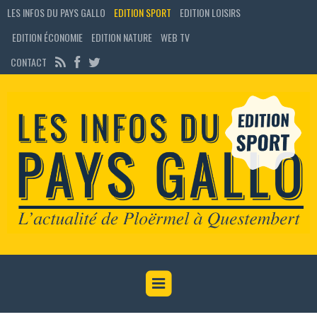
LES INFOS DU PAYS GALLO
EDITION SPORT
EDITION LOISIRS
EDITION ÉCONOMIE
EDITION NATURE
WEB TV
CONTACT