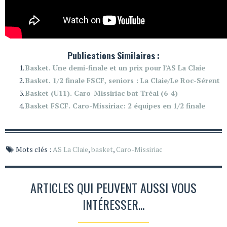
Publications Similaires :
Basket. Une demi-finale et un prix pour l’AS La Claie
Basket. 1/2 finale FSCF, seniors : La Claie/Le Roc-Sérent
Basket (U11). Caro-Missiriac bat Tréal (6-4)
Basket FSCF. Caro-Missiriac: 2 équipes en 1/2 finale
Mots clés :
AS La Claie
,
basket
,
Caro-Missiriac
ARTICLES QUI PEUVENT AUSSI VOUS
INTÉRESSER...