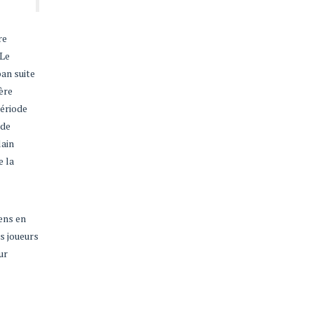
re
 Le
an suite
ère
période
 de
lain
e la
ens en
s joueurs
ur