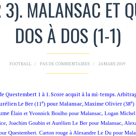
R 3). MALANSAC ET 
DOS À DOS (1-1)
FOOTBALL
PAS DE COMMENTAIRES
24 MARS 2019
de Questembert 1 à 1. Score acquit à la mi-temps. Arbitra
e
e
urélien Le Ber (11
) pour Malansac, Maxime Olivier (38
)
laume
É
lain et Yvonnick Boulho pour Malansac, Logan Michel
ice, Joachim Goubin et Aurélien Le Ber pour Malansac, Alex
our Questembert. Carton rouge à Alexandre Le Du pour Mala