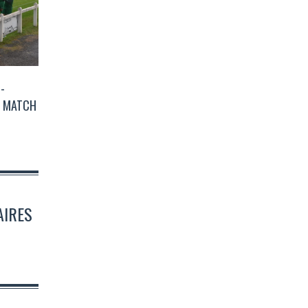
-
E MATCH
AIRES