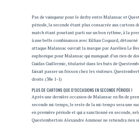
Pas de vainqueur pour le derby entre Malansac et Ques
période, la seconde étant plus consacrée aux cartons de 
match étant pourtant parti sur un bon rythme, à la pre
à une belle combinaison avec Killian Coquard, détourné 
attaque Malansac ouvrait la marque par Aurélien Le Ber q
euphorique pour Malansac qui manquait d’un rien de doubl
Guidas Guillermic, titularisé dans les buts de Questemb
faisait passer un frisson chez les visiteurs. Questembert
droite. (38e 1-1)
PLUS DE CARTONS QUE D’OCCASIONS EN SECONDE PÉRIODE !
Après une dernière occasion de Malansac en fin de premi
seconde mi-temps, le reste de la mi-temps sera une succ
en première période et qui a sanctionné en seconde, selo
Questembertois Alexandre Ammour ne retiendra rien sinon