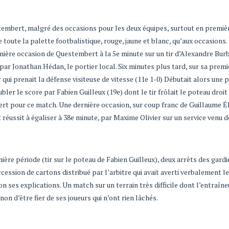
tembert, malgré des occasions pour les deux équipes, surtout en premiè
toute la palette footbalistique, rouge, jaune et blanc, qu’aux occasions.
mière occasion de Questembert à la 5e minute sur un tir d’Alexandre Burb
par Jonathan Hédan, le portier local. Six minutes plus tard, sur sa premi
ui prenait la défense visiteuse de vitesse (11e 1-0) Débutait alors une 
er le score par Fabien Guilleux (19e) dont le tir frôlait le poteau droit
ert pour ce match. Une dernière occasion, sur coup franc de Guillaume É
 réussit à égaliser à 38e minute, par Maxime Olivier sur un service venu d
ère période (tir sur le poteau de Fabien Guilleux), deux arrêts des gardi
ession de cartons distribué par l’arbitre qui avait averti verbalement le
n ses explications. Un match sur un terrain très difficile dont l’entraîne
 d’être fier de ses joueurs qui n’ont rien lâchés.