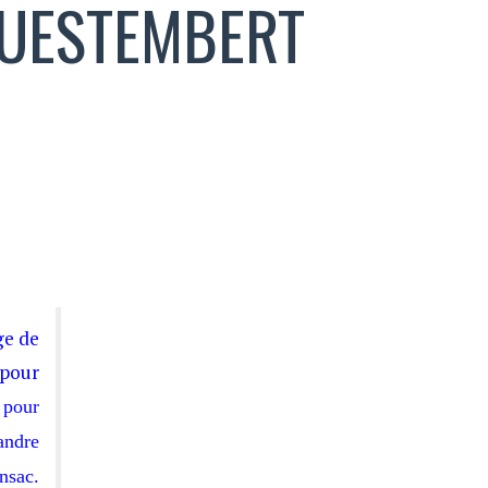
QUESTEMBERT
ge de
 pour
 pour
andre
nsac.