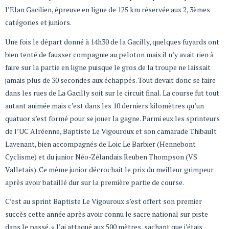
l’Elan Gacilien, épreuve en ligne de 125 km réservée aux 2, 3èmes
catégories et juniors.
Une fois le départ donné à 14h30 de la Gacilly, quelques fuyards ont
bien tenté de fausser compagnie au peloton mais il n’y avait rien à
faire sur la partie en ligne puisque le gros de la troupe ne laissait
jamais plus de 30 secondes aux échappés. Tout devait donc se faire
dans les rues de La Gacilly soit sur le circuit final. La course fut tout
autant animée mais c’est dans les 10 derniers kilomètres qu’un
quatuor s’est formé pour se jouer la gagne. Parmi eux les sprinteurs
de l’UC Alréenne, Baptiste Le Vigouroux et son camarade Thibault
Lavenant, bien accompagnés de Loic Le Barbier (Hennebont
Cyclisme) et du junior Néo-Zélandais Reuben Thompson (VS
Valletais). Ce même junior décrochait le prix du meilleur grimpeur
après avoir bataillé dur sur la première partie de course.
C’est au sprint Baptiste Le Vigouroux s’est offert son premier
succès cette année après avoir connu le sacre national sur piste
dans le passé. « J’ai attaqué aux 500 mètres, sachant que j’étais