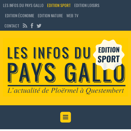
LES INFOS DU PAYS GALLO
EDITION SPORT
EDITION LOISIRS
EDITION ÉCONOMIE
EDITION NATURE
WEB TV
CONTACT