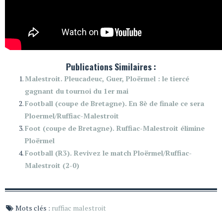
Publications Similaires :
Malestroit. Pleucadeuc, Guer, Ploërmel : le tiercé
gagnant du tournoi du 1er mai
Football (coupe de Bretagne). En 8è de finale ce sera
Ploermel/Ruffiac-Malestroit
Foot (coupe de Bretagne). Ruffiac-Malestroit élimine
Ploërmel
Football (R3). Revivez le match Ploërmel/Ruffiac-
Malestroit (2-0)
Mots clés :
ruffiac malestroit