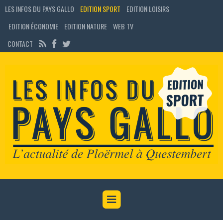
LES INFOS DU PAYS GALLO
EDITION SPORT
EDITION LOISIRS
EDITION ÉCONOMIE
EDITION NATURE
WEB TV
CONTACT