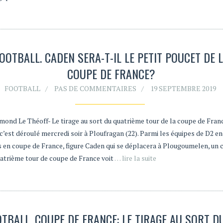
OOTBALL. CADEN SERA-T-IL LE PETIT POUCET DE 
COUPE DE FRANCE?
FOOTBALL
PAS DE COMMENTAIRES
19 SEPTEMBRE 2019
mond Le Théoff- Le tirage au sort du quatrième tour de la coupe de Fran
c’est déroulé mercredi soir à Ploufragan (22). Parmi les équipes de D2 e
es en coupe de France, figure Caden qui se déplacera à Plougoumelen, un 
uatrième tour de coupe de France voit
… lire la suite
TBALL. COUPE DE FRANCE: LE TIRAGE AU SORT D