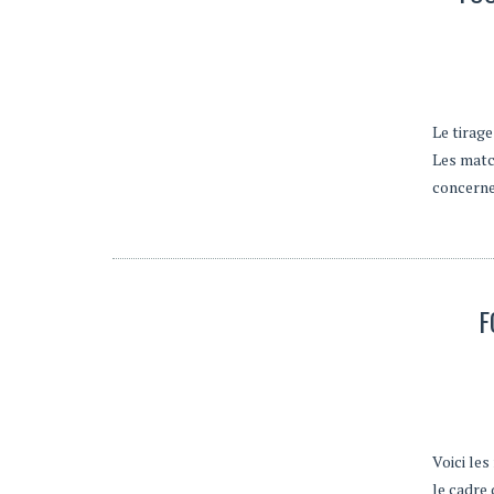
Le tirage
Les matc
concern
F
Voici le
le cadre