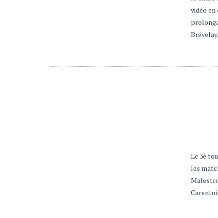
vidéo en 
prolonga
Brévelay/
Le 3è to
les matc
Malestro
Carentoi