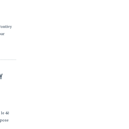
Pontivy
par
Y
 le 4è
mpose