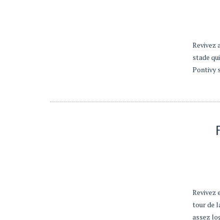
Revivez a
stade qui
Pontivy 
Revivez 
tour de 
assez lo