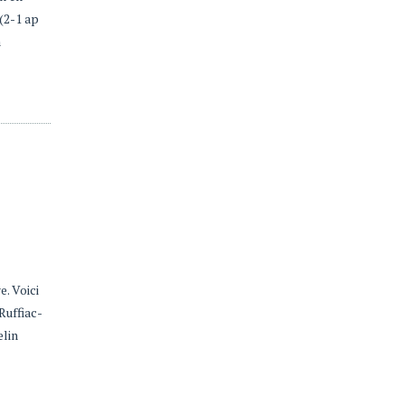
(2-1 ap
n
. Voici
Ruffiac-
elin