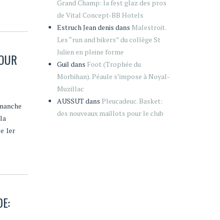
Grand Champ: la fest glaz des pros
de Vital Concept-BB Hotels
Estruch Jean denis
dans
Malestroit.
Les “run and bikers” du collège St
Julien en pleine forme
TOUR
Guil
dans
Foot (Trophée du
Morbihan). Péaule s’impose à Noyal-
Muzillac
AUSSUT
dans
Pleucadeuc. Basket:
dimanche
des nouveaux maillots pour le club
la
e 1er
E: