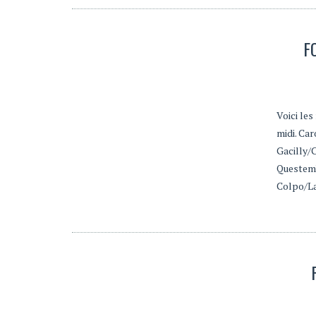
F
Voici les
midi. Ca
Gacilly/
Questemb
Colpo/La