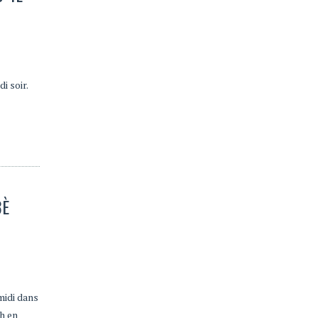
i soir.
3È
midi dans
h en