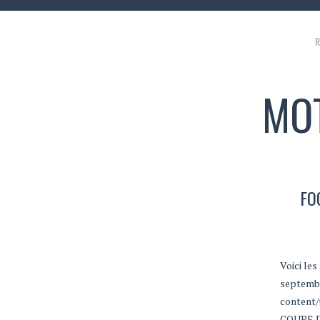
R
MOT
FO
Voici le
septembr
content/
COUPE 