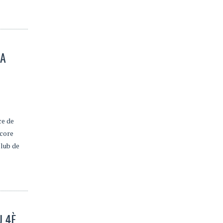
LA
ce de
ncore
club de
U 4È