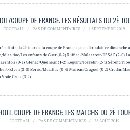
OOT/COUPE DE FRANCE. LES RÉSULTATS DU 2È TO
FOOTBALL
PAS DE COMMENTAIRES
1 SEPTEMBRE 2019
 résultats du 2è tour de la coupe de France qui se déroulait ce dimanche 
ro/Missiriac/Les enfants de Guer (0-2) Ruffiac-Malestroit/USSAC (2-0) La
Carentoir (0-1) Glenac/Quelneuc (1-2) Reguiny/Josselin (2-4) Sérent/Plo
ert/Elven (2-0) Berric/Muzillac (0-4) Moreac/Cruguel (0-2) Credin/Mau
 Vraie Croix (3-2)
FOOT. COUPE DE FRANCE: LES MATCHS DU 2È TOU
FOOTBALL
PAS DE COMMENTAIRES
28 AOÛT 2019