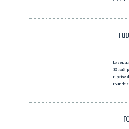
FOO
La repris
30 août p
reprise 
tour de 
F