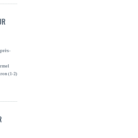
UR
après-
ermel
ron (1-2)
R