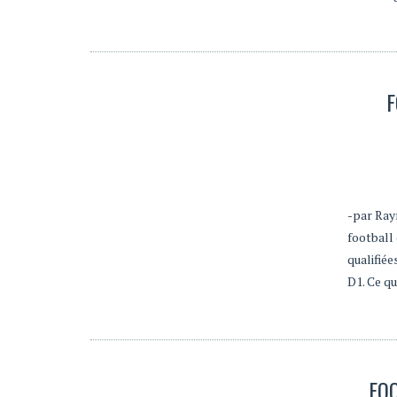
F
-par Ray
football 
qualifié
D1. Ce q
FOO