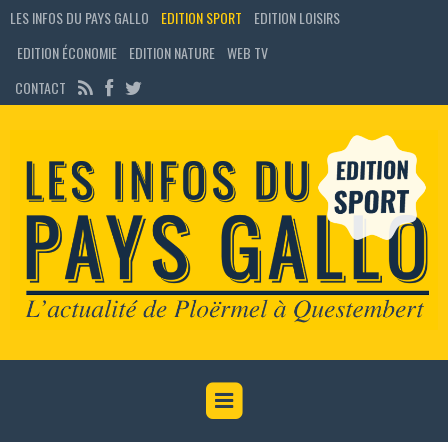
LES INFOS DU PAYS GALLO
EDITION SPORT
EDITION LOISIRS
EDITION ÉCONOMIE
EDITION NATURE
WEB TV
CONTACT