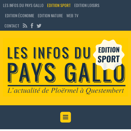
LES INFOS DU PAYS GALLO
EDITION SPORT
EDITION LOISIRS
EDITION ÉCONOMIE
EDITION NATURE
WEB TV
CONTACT