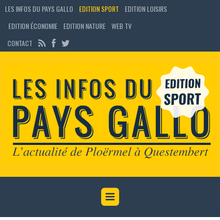
LES INFOS DU PAYS GALLO
EDITION SPORT
EDITION LOISIRS
EDITION ÉCONOMIE
EDITION NATURE
WEB TV
CONTACT