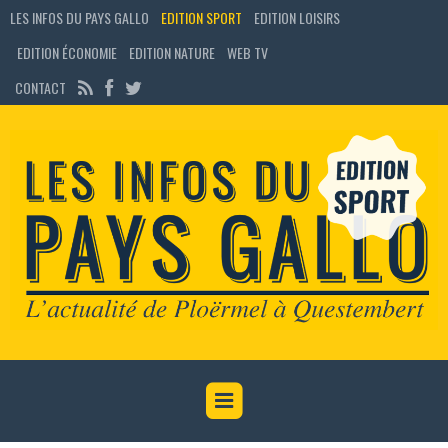
LES INFOS DU PAYS GALLO
EDITION SPORT
EDITION LOISIRS
EDITION ÉCONOMIE
EDITION NATURE
WEB TV
CONTACT