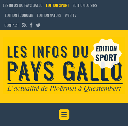
LES INFOS DU PAYS GALLO
EDITION SPORT
EDITION LOISIRS
EDITION ÉCONOMIE
EDITION NATURE
WEB TV
CONTACT