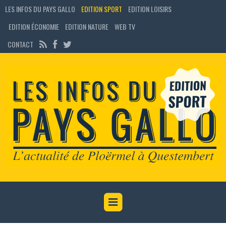
LES INFOS DU PAYS GALLO
EDITION SPORT
EDITION LOISIRS
EDITION ÉCONOMIE
EDITION NATURE
WEB TV
CONTACT