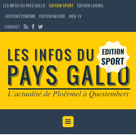
LES INFOS DU PAYS GALLO
EDITION SPORT
EDITION LOISIRS
EDITION ÉCONOMIE
EDITION NATURE
WEB TV
CONTACT