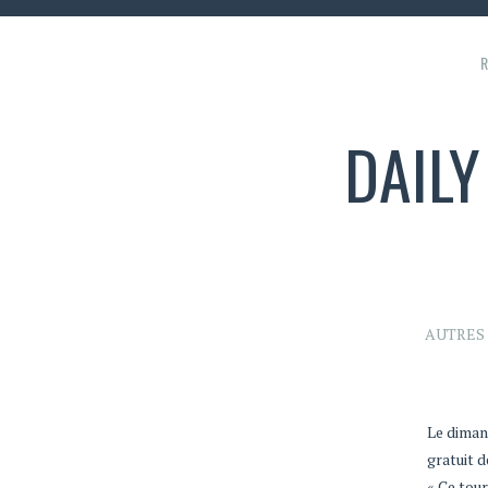
R
DAILY
AUTRES 
Le diman
gratuit 
« Ce tou