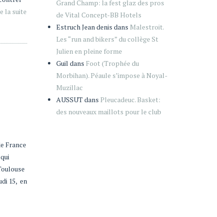
Grand Champ: la fest glaz des pros
e la suite
de Vital Concept-BB Hotels
Estruch Jean denis
dans
Malestroit.
Les “run and bikers” du collège St
Julien en pleine forme
Guil
dans
Foot (Trophée du
Morbihan). Péaule s’impose à Noyal-
Muzillac
AUSSUT
dans
Pleucadeuc. Basket:
des nouveaux maillots pour le club
de France
 qui
 Toulouse
udi 15, en