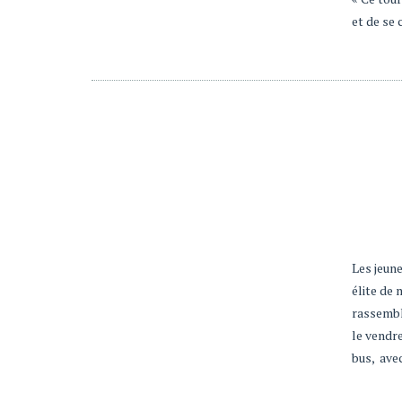
et de se 
Les jeun
élite de
rassembl
le vendre
bus, ave