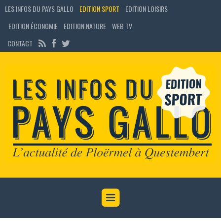
LES INFOS DU PAYS GALLO
EDITION SPORT
EDITION LOISIRS
EDITION ÉCONOMIE
EDITION NATURE
WEB TV
CONTACT