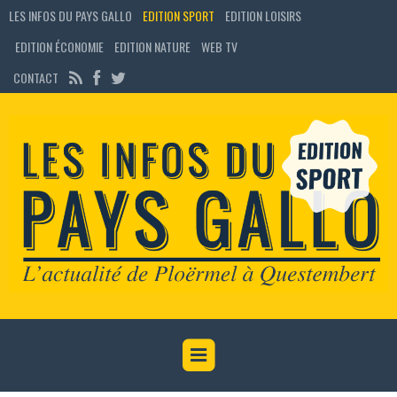
LES INFOS DU PAYS GALLO
EDITION SPORT
EDITION LOISIRS
EDITION ÉCONOMIE
EDITION NATURE
WEB TV
CONTACT