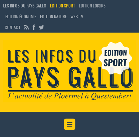
LES INFOS DU PAYS GALLO
EDITION SPORT
EDITION LOISIRS
EDITION ÉCONOMIE
EDITION NATURE
WEB TV
CONTACT