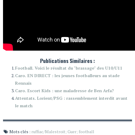
Publications Similaires :
Football. Voici le résultat du "brassage" des U10/U11
Caro. EN DIRECT : les jeunes footballeurs au stade
Rennais
Caro. Escort Kids : une maladresse de Ben Arfa?
Attentats. Lorient/PSG : rassemblement interdit avant
le match
Mots clés :
ruffiac/Malestroit; Guer; football