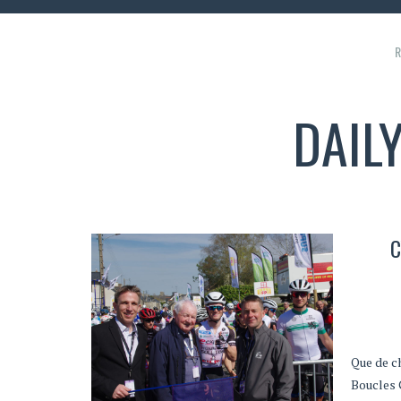
R
DAIL
C
Que de ch
Boucles 