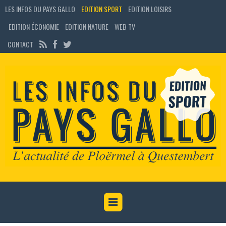
LES INFOS DU PAYS GALLO
EDITION SPORT
EDITION LOISIRS
EDITION ÉCONOMIE
EDITION NATURE
WEB TV
CONTACT