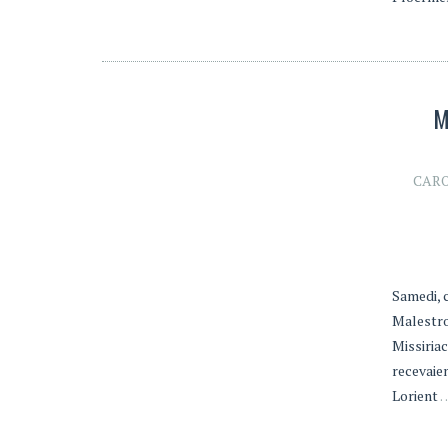
M
CAR
Samedi, c
Malestro
Missiriac
recevaie
Lorient
…