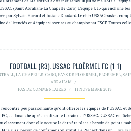
é Entremont de Malestroit a offert et remis un jeu de maillots à l’équip
’USSAC (Saint Abraham-La Chapelle Caro). L’équipe U13 qui enchaine les 
hée par Sylvain Havard et Josiane Doudard. Le club USSAC basket comp
ine de licenciés et 4 équipes inscrites au championnat FSCF. Toutes cell
FOOTBALL (R3). USSAC-PLOËRMEL FC (1-1)
OTBALL
,
LA CHAPELLE-CARO
,
PAYS DE PLOËRMEL
,
PLOËRMEL
,
SAI
ABRAHAM
PAS DE COMMENTAIRES
11 NOVEMBRE 2018
e rencontre peu passionnante qu’ont offerte les équipes de l’USSAC et d
 FC, ce dimanche après-midi sur le terrain de l’USSAC. L’USSAC en fâch
au classement dont elle occupe la dernière place a besoin de points mais
 FC a aussi besoin de confirmer son statut. Le PFC est dans un
… lire la 