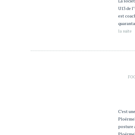
La sociét
U13 de l
est coac
quaranta
la suite
FO
C’est un
Ploërmel
posture 
Ploërmel