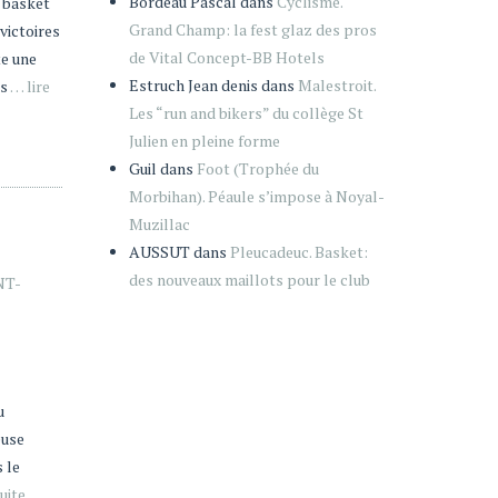
Bordeau Pascal
dans
Cyclisme.
e basket
Grand Champ: la fest glaz des pros
victoires
de Vital Concept-BB Hotels
te une
Estruch Jean denis
dans
Malestroit.
es
… lire
Les “run and bikers” du collège St
Julien en pleine forme
Guil
dans
Foot (Trophée du
Morbihan). Péaule s’impose à Noyal-
Muzillac
AUSSUT
dans
Pleucadeuc. Basket:
des nouveaux maillots pour le club
NT-
u
euse
 le
suite