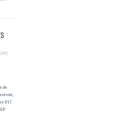
ES
ROIT
,
s de
estroit,
les U17
CEP